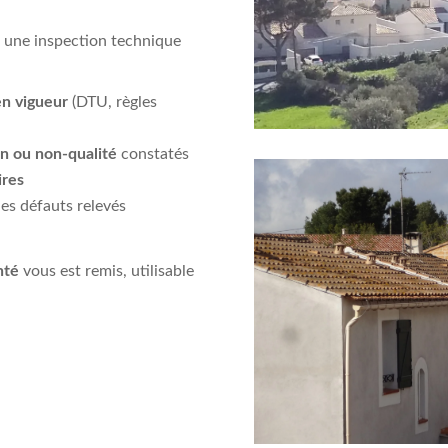
à une inspection technique
n vigueur
(DTU, règles
on ou non-qualité
constatés
ires
es défauts relevés
nté
vous est remis, utilisable