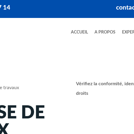
7 14
contac
ACCUEIL
A PROPOS
EXPER
Vérifiez la conformité, ide
e travaux
droits
SE DE
X