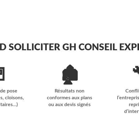
 SOLLICITER GH CONSEIL EXP

🏚️
 de pose
Résultats non
Confli
s, cloisons,
conformes aux plans
l’entrepri
itaires…)
ou aux devis signés
repr
d’inte