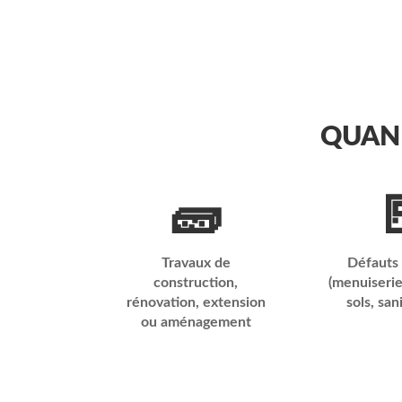
QUAND
🧱

Travaux de
Défauts
construction,
(menuiserie
rénovation, extension
sols, san
ou aménagement