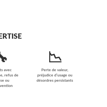
ERTISE
🔧
📉
ts avec
Perte de valeur,
se, refus de
préjudice d’usage ou
ise ou
désordres persistants
rvention